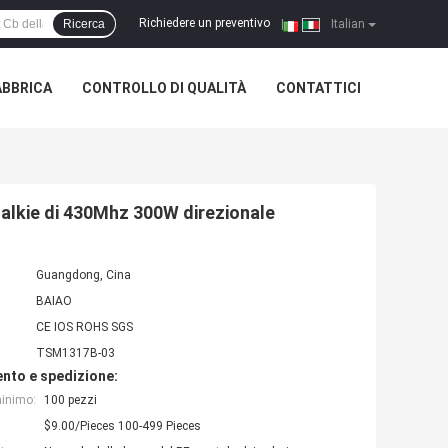
Richiedere un preventivo
Ricerca
|
Italian
ABBRICA
CONTROLLO DI QUALITÀ
CONTATTICI
talkie di 430Mhz 300W direzionale
Guangdong, Cina
BAIAO
CE IOS ROHS SGS
TSM1317B-03
nto e spedizione:
minimo:
100 pezzi
$9.00/Pieces 100-499 Pieces