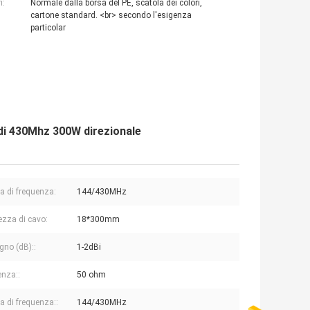
i:
Normale dalla borsa del PE, scatola dei colori,
cartone standard. <br> secondo l'esigenza
particolar
 di 430Mhz 300W direzionale
 di frequenza:
144/430MHz
zza di cavo:
18*300mm
no (dB)::
1-2dBi
nza::
50 ohm
di frequenza::
144/430MHz