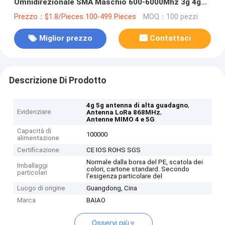
Omnidirezionale SMA Maschio 600-6000Mhz 3g 4g
5g Antenne adesive a lungo raggio
Prezzo：$1.8/Pieces 100-499 Pieces
MOQ：100 pezzi
Miglior prezzo
Contattaci
Descrizione Di Prodotto
,
4g 5g antenna di alta guadagno
Evidenziare
,
Antenna LoRa 868MHz
Antenne MIMO 4 e 5G
Capacità di
100000
alimentazione
Certificazione
CE IOS ROHS SGS
Normale dalla borsa del PE, scatola dei
Imballaggi
colori, cartone standard. Secondo
particolari
l'esigenza particolare del
Luogo di origine
Guangdong, Cina
Marca
BAIAO
Osservi più