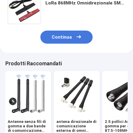
LoRa 868MHz Omnidirezionale SMA
Maschio 600-6000Mhz 3g 4g 5g
Antenne adesive a lungo raggio
Continua
Prodotti Raccomandati
Antenne senza fili di
antena direzionale di
2.5 pollici Ant
gomma a due bande
comunicazione
gomma per au
di comunicazione
esterna di omni
87.5-108MHZ